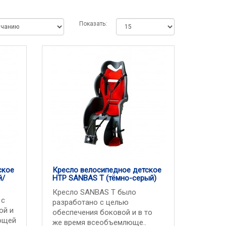
Показать:
ское
Кресло велосипедное детское
й/
HTP SANBAS T (тёмно-серый)
Кресло SANBAS T было
 с
разработано с целью
ой и
обеспечения боковой и в то
ющей
же время всеобъемлюще..