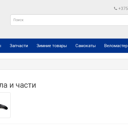
+375
ы
Запчасти
Зимние товары
Самокаты
Веломастер
ла и части