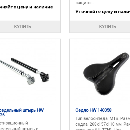
защиты...
чняйте цену и наличие
Уточняйте цену и нали
КУПИТЬ
КУПИТЬ
седельный штырь HW
Седло HW 140058
26
Тип велосипеда: МТВ. Раз
ртизационный
седла: 268x157х110 мм. Ра
седельный штырь с