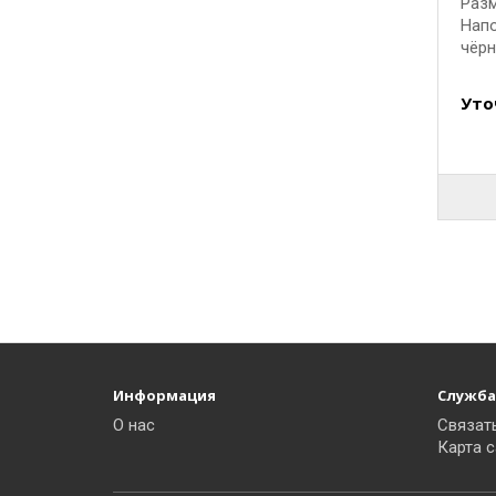
Разм
Напо
чёрны
Уто
Информация
Служба
О нас
Связат
Карта с