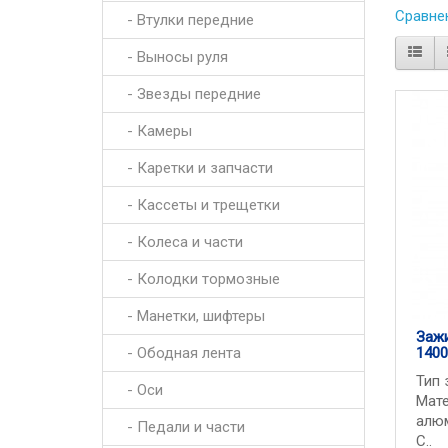
Сравнен
- Втулки передние
- Выносы руля
- Звезды передние
- Камеры
- Каретки и запчасти
- Кассеты и трещетки
- Колеса и части
- Колодки тормозные
- Манетки, шифтеры
Заж
- Ободная лента
1400
Тип 
- Оси
Мате
алюм
- Педали и части
С..